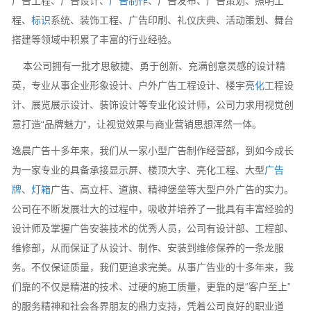
广告工程、广告设计、
广告制作
、广告发布、广告策划、照明工
程、
标识
系统、装饰工程、广告印刷、礼仪庆典、活动策划、舞台
搭建等领域中积累了丰富的行业经验。
本公司拥有一批才思敏捷、勇于创新、充满创意灵感的设计精
英，专业从事企业形象设计、户外广告工程设计、楼宇
亮化
工程设
计、展览展示设计、装饰设计等专业化设计师，公司力求用视觉创
意打造“品牌魅力”，让视觉效果与商业营销思想浑然一体。
逸晨广告十多年来，我们从一家小型广告制作经营部，到如今成长
为一家专业的具备承接显示屏、楼顶大字、亮化工程、大型
广告
牌
、
灯箱
广告、高立杆、道旗、精神堡垒等大型户外广告的实力。
公司在不断发展壮大的过程中，吸收并培养了一批具有丰富经验的
设计师及掌握广告安装技术的优秀人员，公司有设计部、工程部、
维修部，从而保证了从设计、制作、安装到维修保养的一条龙服
务。不仅保证质量，我们更追求完美。从事广告业的十多年来，我
们靠的不仅是精湛的技术、过硬的施工质量，更靠的是“客户至上”
的服务精神和社会各界朋友的鼎力支持，凭着公司良好的职业道