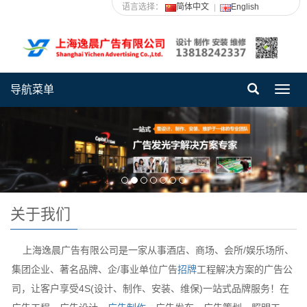
语言选择：
简体中文
English
导航菜单
Toggl
navig
关于我们
上海逸晨广告有限公司是一家从事酒店、商场、会所/娱乐场所、
集团企业、著名品牌、企/事业单位广告
招牌
工程解决方案的广告公
司，让客户享受4S(设计、制作、安装、维保)一站式品牌服务！在