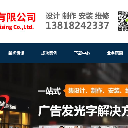
新闻资讯
成功案例
下载中心
业务范围