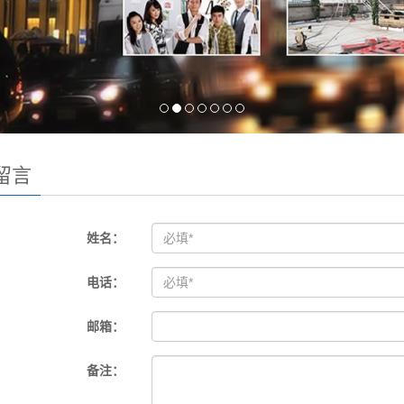
留言
姓名：
电话：
邮箱：
备注：