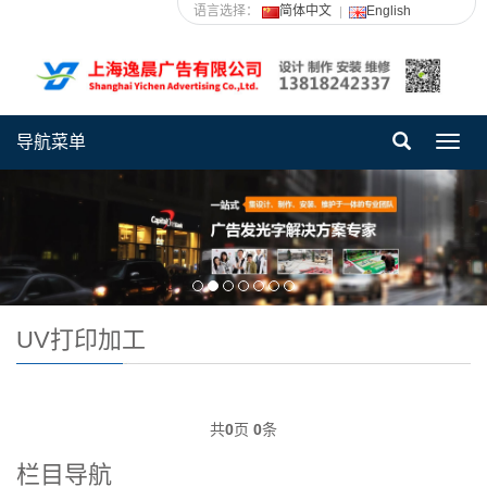
语言选择：
简体中文
English
导航菜单
Toggl
navig
UV打印加工
共
0
页
0
条
栏目导航