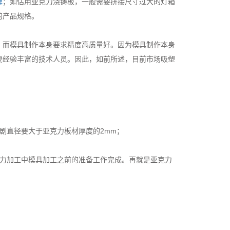
牌
；如估用亚克力浇铸板，一般需要拼接尺寸过大的灯箱
的产品规格。
，而模具制作本身要求精度高质量好。因为模具制作本身
要经验丰富的技术人员。因此，如前所述，目前市场吸塑
剧直径要大于亚克力板材厚度的2mm；
克力加工中模具加工之前的准备工作完成。再就是亚克力