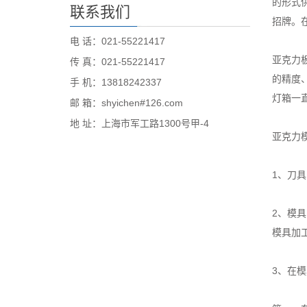
的形式
联系我们
招牌。
电 话：021-55221417
亚克力
传 真：021-55221417
的精度
手 机：13818242337
灯箱一
邮 箱：shyichen#126.com
地 址：上海市军工路1300号甲-4
亚克力
1、刀
2、模
模具加
3、在