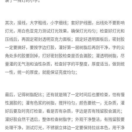
装了一排灯的小字。
其次，接线，大字粗线，小字细线；套好护线圈，出线处不要影响
灯光，用白色亚克力测试灯光效果，确保灯光均匀；检查好灯光和
压线后，再固定密封透明亚克力面板；固定好透明面板后，密封胶
一定要搞好，要按字边打胶，灌好第一层树脂后再刮干净，字的尖
角处多的胶要刮掉，打好密封胶检查是否会漏胶；灌透明树脂，尽
量灌的无气泡和油性杂质，检查好字的平整度，厚度适当，做到统
一性，统一的厚度，就能保证亮度均匀；
最后，记得树脂配比；还有就是隔了一定时间后也要检查，怕有慢
性漏胶的；灌有色浆的树脂，搅拌均匀，颜色要统一，无杂质，灌
好后要及时亮灯检查，看是否有杂质，字边是否有残留胶会漏光；
灌好胶自然干透后，整体检查树脂字；外观干净整洁，有残留胶要
处理干净，测试灯光，不锈钢立体边一定要保持拉丝本色，用干净