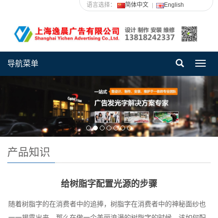
语言选择：
简体中文
English
导航菜单
Toggl
navig
产品知识
给树脂字配置光源的步骤
随着树脂字的在消费者中的追捧，树脂字在消费者中的神秘面纱也
一一揭露出来，那么在做一个美丽浪漫的树脂字的时候，该如何配