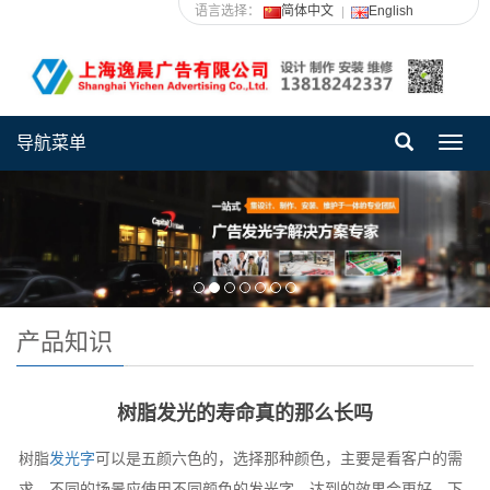
语言选择：
简体中文
English
导航菜单
Toggl
navig
产品知识
树脂发光的寿命真的那么长吗
树脂
发光字
可以是五颜六色的，选择那种颜色，主要是看客户的需
求。不同的场景应使用不同颜色的发光字，达到的效果会更好。下